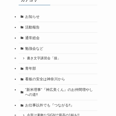
お知らせ
活動報告
通常総会
勉強会など
書き文字講習会「描」
青年部
看板の安全は神奈川から
”新米理事”『神広美くん』のお仲間増やし
への道‼
お仕事以外でも『つながる‼』
今宵は素敵なSIGNで最高の1杯を!!