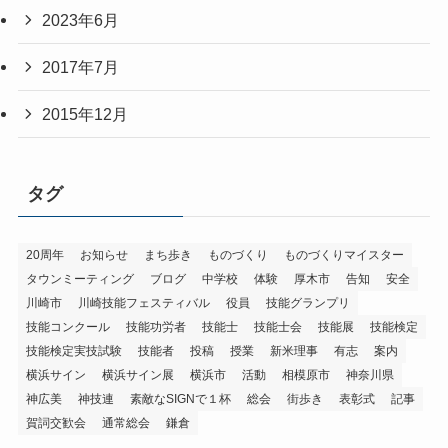
2023年6月
2017年7月
2015年12月
タグ
20周年
お知らせ
まち歩き
ものづくり
ものづくりマイスター
タウンミーティング
ブログ
中学校
体験
厚木市
告知
安全
川崎市
川崎技能フェスティバル
役員
技能グランプリ
技能コンクール
技能功労者
技能士
技能士会
技能展
技能検定
技能検定実技試験
技能者
投稿
授業
新米理事
有志
案内
横浜サイン
横浜サイン展
横浜市
活動
相模原市
神奈川県
神広美
神技連
素敵なSIGNで１杯
総会
街歩き
表彰式
記事
賀詞交歓会
通常総会
鎌倉