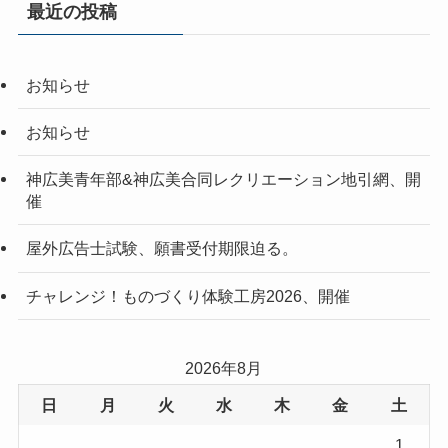
最近の投稿
お知らせ
お知らせ
神広美青年部&神広美合同レクリエーション地引網、開
催
屋外広告士試験、願書受付期限迫る。
チャレンジ！ものづくり体験工房2026、開催
2026年8月
日
月
火
水
木
金
土
1