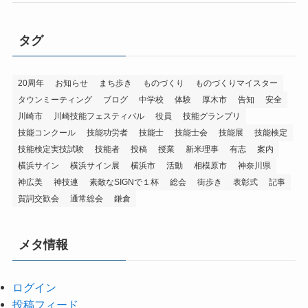
タグ
20周年
お知らせ
まち歩き
ものづくり
ものづくりマイスター
タウンミーティング
ブログ
中学校
体験
厚木市
告知
安全
川崎市
川崎技能フェスティバル
役員
技能グランプリ
技能コンクール
技能功労者
技能士
技能士会
技能展
技能検定
技能検定実技試験
技能者
投稿
授業
新米理事
有志
案内
横浜サイン
横浜サイン展
横浜市
活動
相模原市
神奈川県
神広美
神技連
素敵なSIGNで１杯
総会
街歩き
表彰式
記事
賀詞交歓会
通常総会
鎌倉
メタ情報
ログイン
投稿フィード