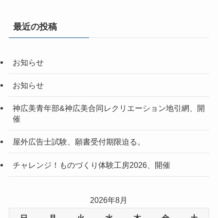
最近の投稿
お知らせ
お知らせ
神広美青年部&神広美合同レクリエーション地引網、開
催
屋外広告士試験、願書受付期限迫る。
チャレンジ！ものづくり体験工房2026、開催
2026年8月
日
月
火
水
木
金
土