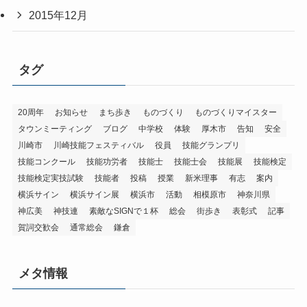
2015年12月
タグ
20周年
お知らせ
まち歩き
ものづくり
ものづくりマイスター
タウンミーティング
ブログ
中学校
体験
厚木市
告知
安全
川崎市
川崎技能フェスティバル
役員
技能グランプリ
技能コンクール
技能功労者
技能士
技能士会
技能展
技能検定
技能検定実技試験
技能者
投稿
授業
新米理事
有志
案内
横浜サイン
横浜サイン展
横浜市
活動
相模原市
神奈川県
神広美
神技連
素敵なSIGNで１杯
総会
街歩き
表彰式
記事
賀詞交歓会
通常総会
鎌倉
メタ情報