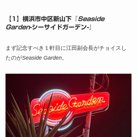
【1】横浜市中区新山下『
Seaside
Garden
-シーサイドガーデン-』
まず記念すべき１軒目に江田副会長がチョイスし
たのが
Seaside Garden
。