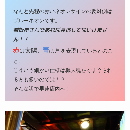
なんと先程の赤いネオンサインの反対側は
ブルーネオンです。
看板屋さんであれば見逃してはいけませ
ん！！
赤
太陽
青
月
は
、
は
を表現しているとのこ
と。
こういう細かい仕様は職人魂をくすぐられ
る方も多いのでは！？
そんな訳で早速店内へ！！