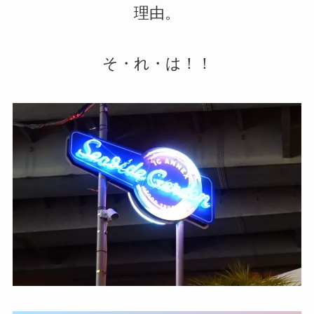
理由。
そ・れ・は！！