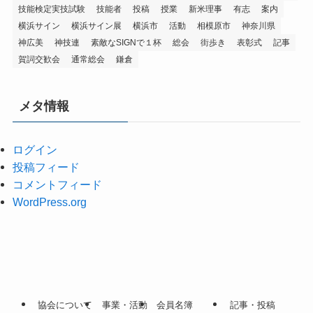
技能検定実技試験
技能者
投稿
授業
新米理事
有志
案内
横浜サイン
横浜サイン展
横浜市
活動
相模原市
神奈川県
神広美
神技連
素敵なSIGNで１杯
総会
街歩き
表彰式
記事
賀詞交歓会
通常総会
鎌倉
メタ情報
ログイン
投稿フィード
コメントフィード
WordPress.org
協会について
事業・活動
会員名簿
記事・投稿