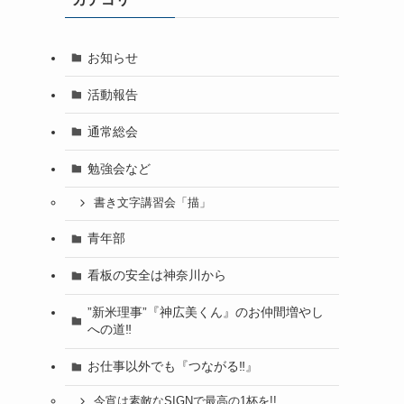
お知らせ
活動報告
通常総会
勉強会など
書き文字講習会「描」
青年部
看板の安全は神奈川から
”新米理事”『神広美くん』のお仲間増やし
への道‼
お仕事以外でも『つながる‼』
今宵は素敵なSIGNで最高の1杯を!!