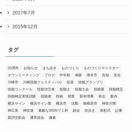
2017年7月
2015年12月
タグ
20周年
お知らせ
まち歩き
ものづくり
ものづくりマイスター
タウンミーティング
ブログ
中学校
体験
厚木市
告知
安全
川崎市
川崎技能フェスティバル
役員
技能グランプリ
技能コンクール
技能功労者
技能士
技能士会
技能展
技能検定
技能検定実技試験
技能者
投稿
授業
新米理事
有志
案内
横浜サイン
横浜サイン展
横浜市
活動
相模原市
神奈川県
神広美
神技連
素敵なSIGNで１杯
総会
街歩き
表彰式
記事
賀詞交歓会
通常総会
鎌倉