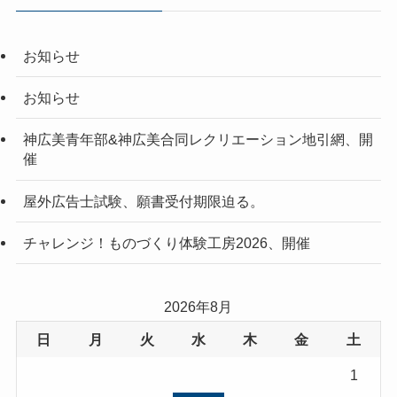
お知らせ
お知らせ
神広美青年部&神広美合同レクリエーション地引網、開
催
屋外広告士試験、願書受付期限迫る。
チャレンジ！ものづくり体験工房2026、開催
2026年8月
日
月
火
水
木
金
土
1