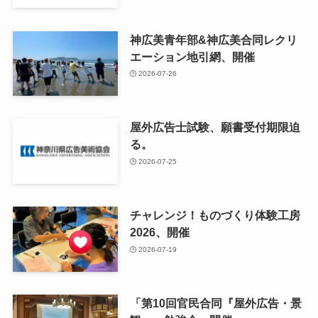
神広美青年部&神広美合同レクリ
エーション地引網、開催
2026-07-26
屋外広告士試験、願書受付期限迫
る。
2026-07-25
チャレンジ！ものづくり体験工房
2026、開催
2026-07-19
「第10回官民合同『屋外広告・景