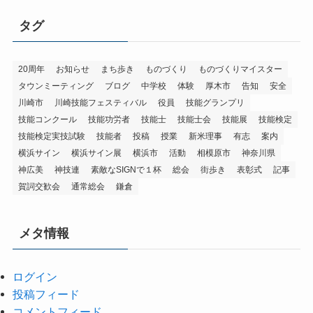
タグ
20周年
お知らせ
まち歩き
ものづくり
ものづくりマイスター
タウンミーティング
ブログ
中学校
体験
厚木市
告知
安全
川崎市
川崎技能フェスティバル
役員
技能グランプリ
技能コンクール
技能功労者
技能士
技能士会
技能展
技能検定
技能検定実技試験
技能者
投稿
授業
新米理事
有志
案内
横浜サイン
横浜サイン展
横浜市
活動
相模原市
神奈川県
神広美
神技連
素敵なSIGNで１杯
総会
街歩き
表彰式
記事
賀詞交歓会
通常総会
鎌倉
メタ情報
ログイン
投稿フィード
コメントフィード