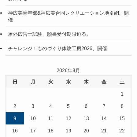
神広美青年部&神広美合同レクリエーション地引網、開
催
屋外広告士試験、願書受付期限迫る。
チャレンジ！ものづくり体験工房2026、開催
2026年8月
日
月
火
水
木
金
土
1
2
3
4
5
6
7
8
9
10
11
12
13
14
15
16
17
18
19
20
21
22