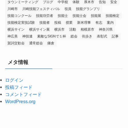
タウンミーティング
ブログ
中学校
体験
厚木市
告知
安全
川崎市
川崎技能フェスティバル
役員
技能グランプリ
技能コンクール
技能功労者
技能士
技能士会
技能展
技能検定
技能検定実技試験
技能者
投稿
授業
新米理事
有志
案内
横浜サイン
横浜サイン展
横浜市
活動
相模原市
神奈川県
神広美
神技連
素敵なSIGNで１杯
総会
街歩き
表彰式
記事
賀詞交歓会
通常総会
鎌倉
メタ情報
ログイン
投稿フィード
コメントフィード
WordPress.org