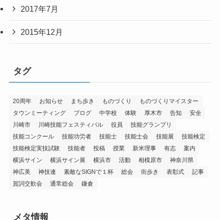
2017年7月
2015年12月
タグ
20周年
お知らせ
まち歩き
ものづくり
ものづくりマイスター
タウンミーティング
ブログ
中学校
体験
厚木市
告知
安全
川崎市
川崎技能フェスティバル
役員
技能グランプリ
技能コンクール
技能功労者
技能士
技能士会
技能展
技能検定
技能検定実技試験
技能者
投稿
授業
新米理事
有志
案内
横浜サイン
横浜サイン展
横浜市
活動
相模原市
神奈川県
神広美
神技連
素敵なSIGNで１杯
総会
街歩き
表彰式
記事
賀詞交歓会
通常総会
鎌倉
メタ情報