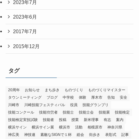
2023年7月
2023年6月
2017年7月
2015年12月
タグ
20周年
お知らせ
まち歩き
ものづくり
ものづくりマイスター
タウンミーティング
ブログ
中学校
体験
厚木市
告知
安全
川崎市
川崎技能フェスティバル
役員
技能グランプリ
技能コンクール
技能功労者
技能士
技能士会
技能展
技能検定
技能検定実技試験
技能者
投稿
授業
新米理事
有志
案内
横浜サイン
横浜サイン展
横浜市
活動
相模原市
神奈川県
神広美
神技連
素敵なSIGNで１杯
総会
街歩き
表彰式
記事