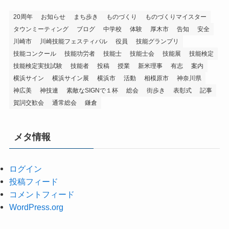
20周年
お知らせ
まち歩き
ものづくり
ものづくりマイスター
タウンミーティング
ブログ
中学校
体験
厚木市
告知
安全
川崎市
川崎技能フェスティバル
役員
技能グランプリ
技能コンクール
技能功労者
技能士
技能士会
技能展
技能検定
技能検定実技試験
技能者
投稿
授業
新米理事
有志
案内
横浜サイン
横浜サイン展
横浜市
活動
相模原市
神奈川県
神広美
神技連
素敵なSIGNで１杯
総会
街歩き
表彰式
記事
賀詞交歓会
通常総会
鎌倉
メタ情報
ログイン
投稿フィード
コメントフィード
WordPress.org