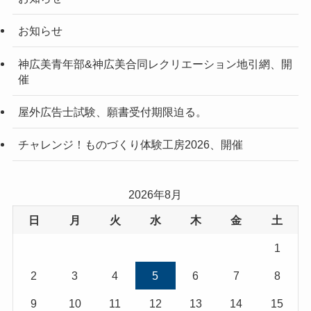
お知らせ
神広美青年部&神広美合同レクリエーション地引網、開
催
屋外広告士試験、願書受付期限迫る。
チャレンジ！ものづくり体験工房2026、開催
2026年8月
日
月
火
水
木
金
土
1
2
3
4
5
6
7
8
9
10
11
12
13
14
15